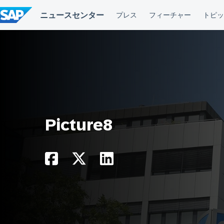
コ
ン
テ
ン
ツ
へ
ス
キ
ッ
プ
Picture8