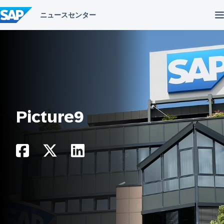
コ
ン
テ
ン
ツ
へ
ス
キ
ッ
プ
Picture9