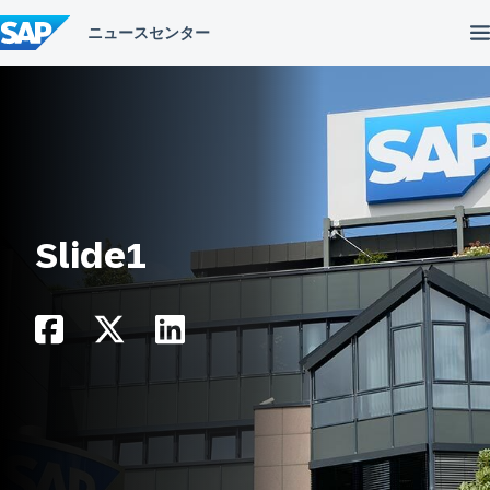
コ
ン
テ
ン
ツ
へ
ス
キ
ッ
プ
Slide1