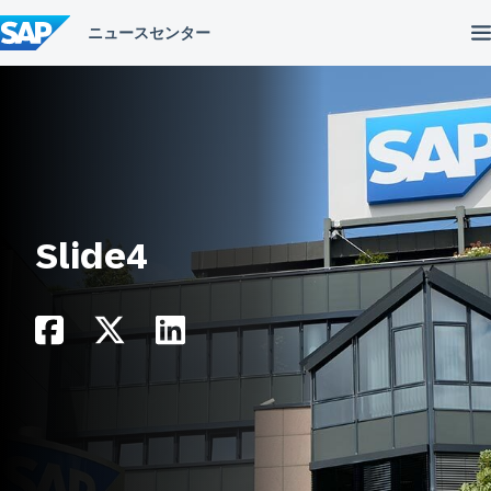
コ
ン
テ
ン
ツ
へ
ス
キ
ッ
プ
Slide4