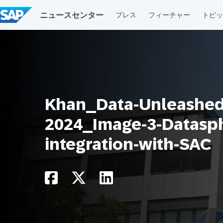
コ
ン
テ
ン
ツ
へ
ス
キ
ッ
プ
Khan_Data-Unleashe
2024_Image-3-Datasp
integration-with-SAC