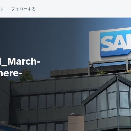
d_March-
here-