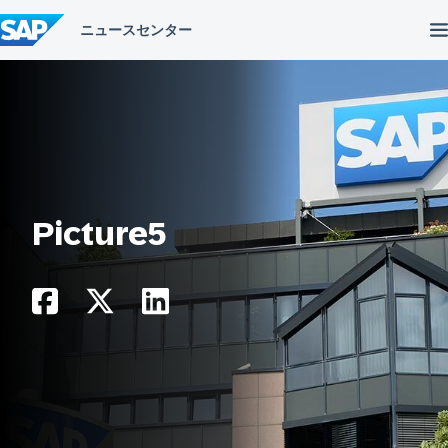
コ
ン
テ
ン
ツ
へ
ス
キ
ッ
プ
Picture5