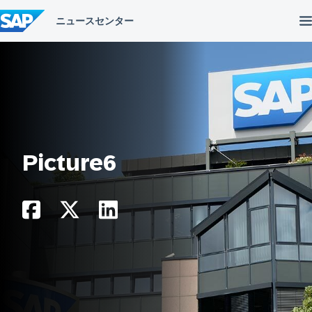
コ
ン
テ
ン
ツ
へ
ス
キ
ッ
プ
Picture6