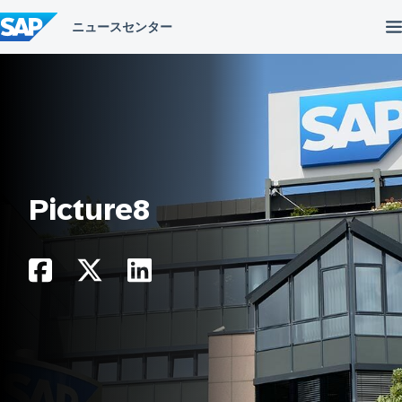
コ
ン
テ
ン
ツ
へ
ス
キ
ッ
プ
Picture8