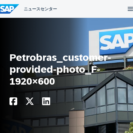
コ
ン
テ
ン
ツ
へ
ス
キ
ッ
プ
Petrobras_customer-
provided-photo_F-
1920×600