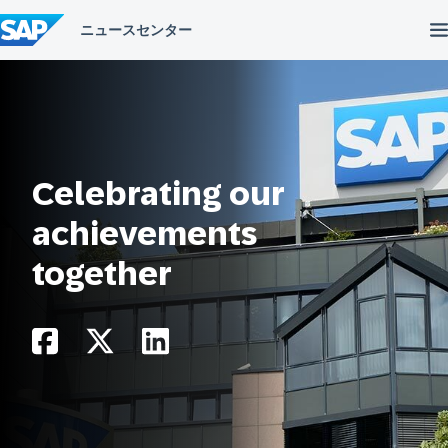
コ
ン
テ
ン
ツ
へ
ス
キ
ッ
プ
Celebrating our
achievements
together