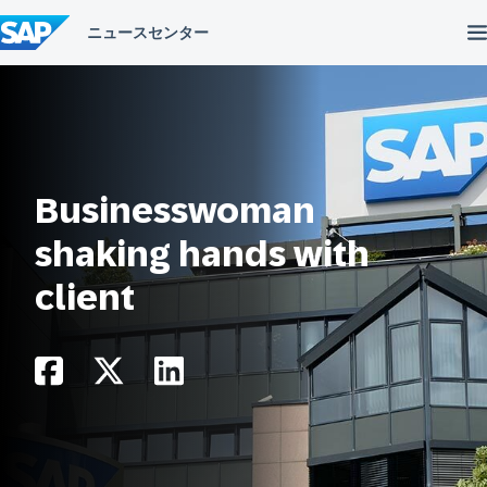
コ
ン
テ
ン
ツ
へ
ス
キ
ッ
プ
Businesswoman
shaking hands with
client