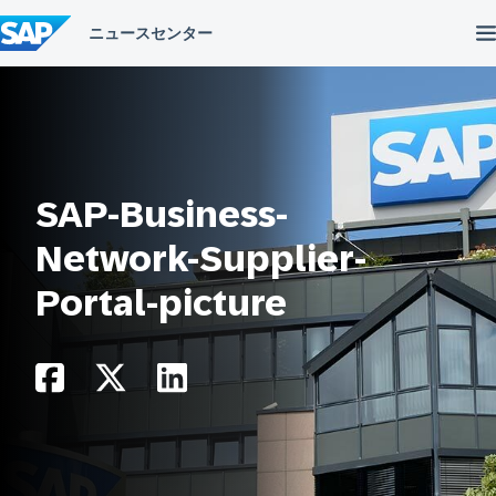
コ
ン
テ
ン
ツ
へ
ス
キ
ッ
プ
SAP-Business-
Network-Supplier-
Portal-picture