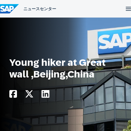
コ
ン
テ
ン
ツ
へ
ス
キ
ッ
プ
Young hiker at Great
wall ,Beijing,China