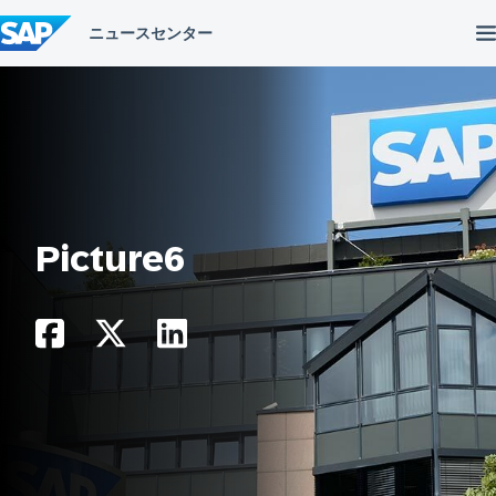
コ
ン
テ
ン
ツ
へ
ス
キ
ッ
プ
Picture6