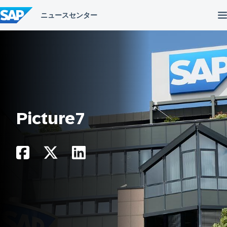
コ
ン
テ
ン
ツ
へ
ス
キ
ッ
プ
Picture7