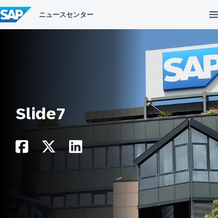
コ
ン
テ
ン
ツ
へ
ス
キ
ッ
プ
Slide7