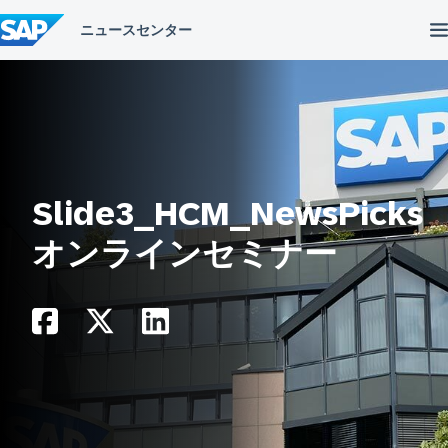
コ
ン
テ
ン
ツ
へ
ス
キ
ッ
プ
Slide3_HCM_NewsPicks
オンラインセミナー