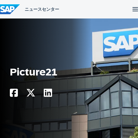
コ
ン
テ
ン
ツ
へ
ス
キ
ッ
プ
Picture21