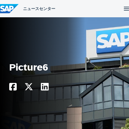
コ
ン
テ
ン
ツ
へ
ス
キ
ッ
プ
Picture6