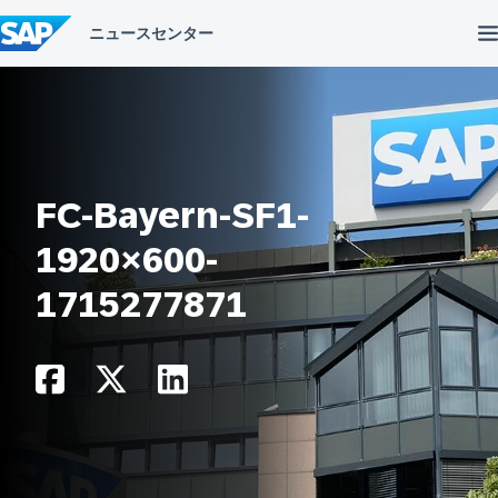
コ
ン
テ
ン
ツ
へ
ス
キ
ッ
プ
FC-Bayern-SF1-
1920×600-
1715277871