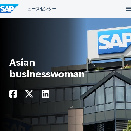
コ
ン
テ
ン
ツ
へ
ス
キ
ッ
プ
Asian
businesswoman