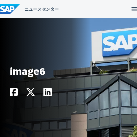
コ
ン
テ
ン
ツ
へ
ス
キ
ッ
プ
image6