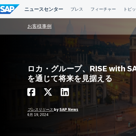
コ
ン
テ
ン
ツ
お客様事例
へ
ス
キ
ッ
プ
ロカ・グループ、RISE with S
を通じて将来を見据える
プレスリリース
by
SAP News
6月 19, 2024