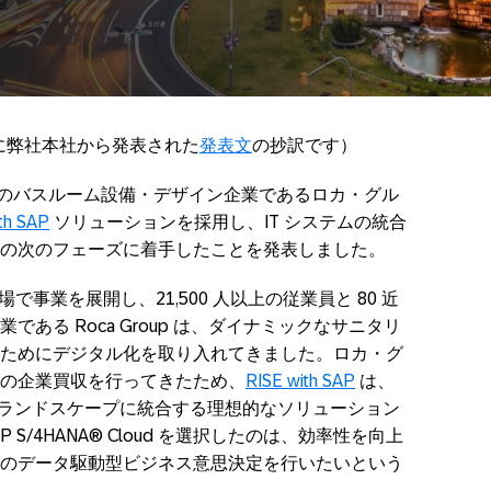
 日に弊社本社から発表された
発表文
の抄訳です）
、世界有数のバスルーム設備・デザイン企業であるロカ・グル
th SAP
ソリューションを採用し、IT システムの統合
の次のフェーズに着手したことを発表しました。
場で事業を展開し、21,500 人以上の従業員と 80 近
ある Roca Group は、ダイナミックなサニタリ
ためにデジタル化を取り入れてきました。ロカ・グ
の企業買収を行ってきたため、
RISE with SAP
は、
の IT ランドスケープに統合する理想的なソリューション
P S/4HANA® Cloud を選択したのは、効率性を向上
のデータ駆動型ビジネス意思決定を行いたいという