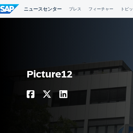
コ
ン
テ
ン
ツ
へ
ス
キ
ッ
プ
Picture12