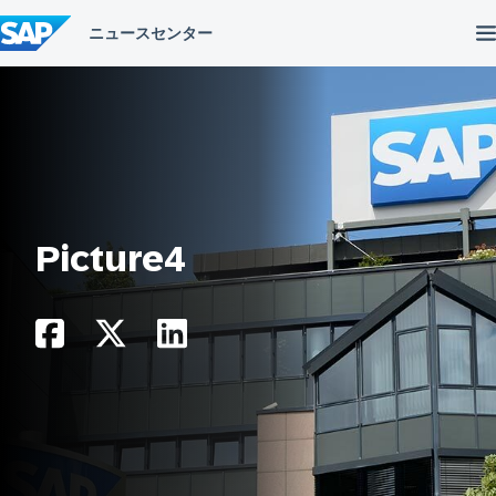
コ
ン
テ
ン
ツ
へ
ス
キ
ッ
プ
Picture4