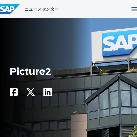
コ
ン
テ
ン
ツ
へ
ス
キ
ッ
プ
Picture2