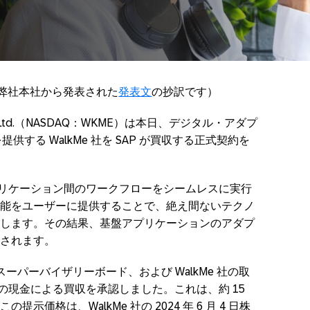
に弊社本社から発表された
発表文
の抄訳です）
Me Ltd.（NASDAQ：WKME）は本日、デジタル・アダプ
提供する WalkMe 社を SAP が買収する正式契約を
アプリケーション間のワークフローをシームレスに実行
能をユーザーに提供することで、絶え間ないテクノ
します。その結果、基盤アプリケーションのアダプ
されます。
スーパーバイザリーボード、および WalkMe 社の取
米ドルの現金による買収を承認しました。これは、約 15
価格は、WalkMe 社の 2024 年 6 月 4 日株