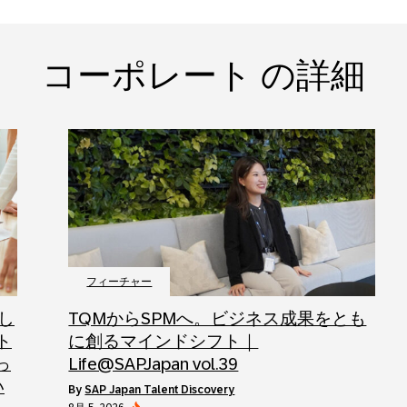
コーポレート の詳細
フィーチャー
し
TQMからSPMへ。ビジネス成果をとも
ト
に創るマインドシフト｜
っ
Life@SAPJapan vol.39
い
by
SAP Japan Talent Discovery