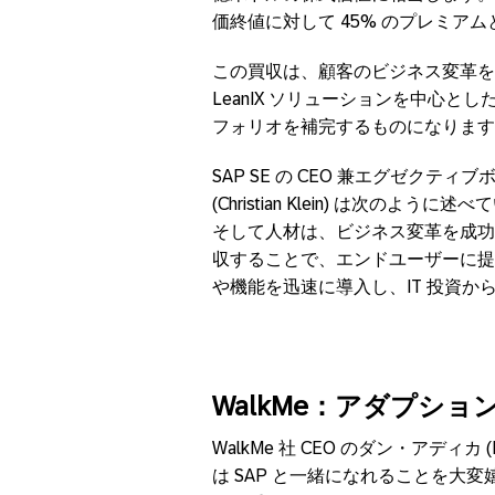
価終値に対して 45% のプレミア
この買収は、顧客のビジネス変革
LeanIX ソリューションを中心とし
フォリオを補完するものになります
SAP SE の CEO 兼エグゼク
(Christian Klein) は次
そして人材は、ビジネス変革を成功させ
収することで、エンドユーザーに提
や機能を迅速に導入し、IT 投資
WalkMe
：アダプショ
WalkMe 社 CEO のダン・アディカ
は SAP と一緒になれることを大