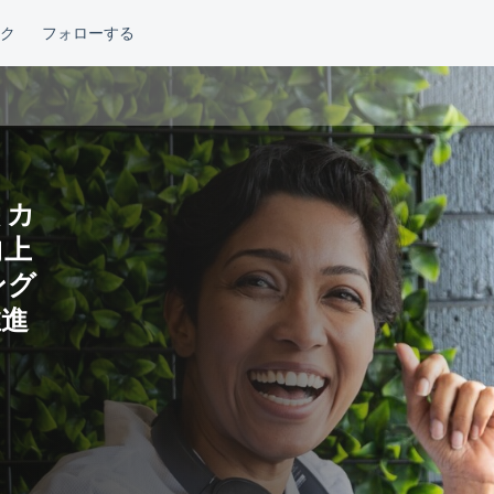
 カ
向上
リング
推進