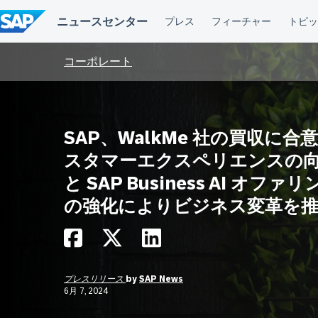
コ
ン
テ
ン
ツ
コーポレート
へ
ス
キ
ッ
プ
SAP、WalkMe 社の買収に合意
スタマーエクスペリエンスの
と SAP Business AI オファ
の強化によりビジネス変革を
プレスリリース
by
SAP News
6月 7, 2024