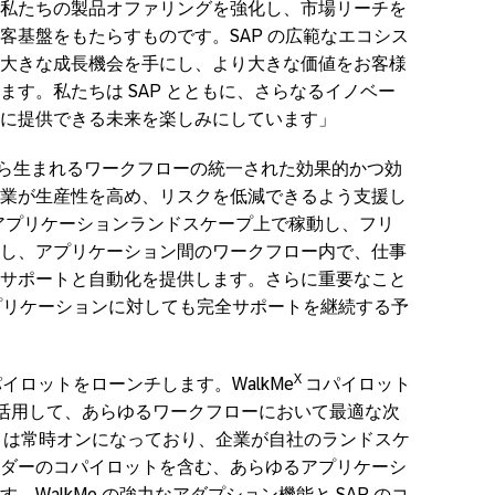
私たちの製品オファリングを強化し、市場リーチを
客基盤をもたらすものです。SAP の広範なエコシス
大きな成長機会を手にし、より大きな価値をお客様
す。私たちは SAP とともに、さらなるイノベー
に提供できる未来を楽しみにしています」
こから生まれるワークフローの統一された効果的かつ効
業が生産性を高め、リスクを低減できるよう支援し
企業のアプリケーションランドスケープ上で稼動し、フリ
し、アプリケーション間のワークフロー内で、仕事
サポートと自動化を提供します。さらに重要なこと
外のアプリケーションに対しても完全サポートを継続する予
X
イロットをローンチします。WalkMe
コパイロット
AIを活用して、あらゆるワークフローにおいて最適な次
は常時オンになっており、企業が自社のランドスケ
ダーのコパイロットを含む、あらゆるアプリケーシ
WalkMe の強力なアダプション機能と SAP のコ