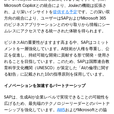
Microsoft Copilotとの統合により、Jouleの機能は拡張さ
れ、より深いインサイトを
提供する予定
です。この深い双
方向の統合により、ユーザーはSAPおよびMicrosoft 365
のビジネスアプリケーションとのやり取りから情報にシー
ムレスにアクセスできる統一された体験を得られます。
ビジネスAIの重要性がますます高まる中、SAPはコミット
メントを一層強化しています。AI技術が人権を尊重し、公
正を促進し、持続可能な開発に貢献する形で開発・使用さ
れることを目指しています。このため、SAPは国際連合教
育科学文化機関（UNESCO）が策定した「AIの倫理に関す
る勧告」に記載された10の指導原則を採用しています。
イノベーションを加速するパートナーシップ
SAPは、生成AIが企業レベルで実現できることの可能性を
広げるため、最先端のテクノロジーリーダーとのパートナ
ーシップを強化しています。
AWS
およびMicrosoftとの協