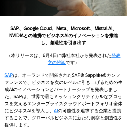
SAP
、
Google Cloud
、
Meta
、
Microsoft
、
Mistral AI
、
NVIDIA
との連携でビジネス
AI
のイノベーションを推進
し、創造性を引き出す
（本リリースは、6月4日に弊社本社から発表された
発表
文の抄訳
です）
SAP
は、オーランドで開催されたSAP® Sapphire®カンフ
ァレンスで、ビジネスを次のレベルに引き上げるための生
成AIのイノベーションとパートナーシップを発表しまし
た。SAPは、世界で最もミッションクリティカルなプロセ
スを支えるエンタープライズクラウドポートフォリオ全体
にビジネスAIを導入し、
AI
の可能性を追求する企業と提携
することで、グローバルビジネスに新たな洞察と創造性を
提供します。