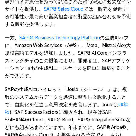
事担当者に責任を持って調達された給与決定に必要なイン
サイトを提供し、
SAP® Sales Cloud
では、販売を促進す
る可能性が最も高い営業担当者と製品の組み合わせを予測
する機能を提供します。
一方、
SAP ® Business Technology Platform
の生成AIハブ
に、Amazon Web Services（AWS）、Meta、Mistral AIの大
規模言語モデルを追加しました。SAP® AI Coreインフラ
ストラクチャのこの機能により、開発者は、SAPアプリケ
ーション向けの生成AIユースケースを簡単に構築すること
ができます。
SAPの生成AIコパイロット「Joule（ジュール）」は、複
数のシステムからデータを迅速に整理し文脈化すること
で、自動化を促進し意思決定を改善します。Jouleは
昨年
秋
にSAP SuccessFactorsに導入され、現在はSAP
S/4HANA® Cloud、SAP® Build、SAP® Integration Suiteな
どにも組み込まれています。年末までに、SAP® Ariba®、
SAP® Analytics Cloudにも拡張される予定です。さらに、