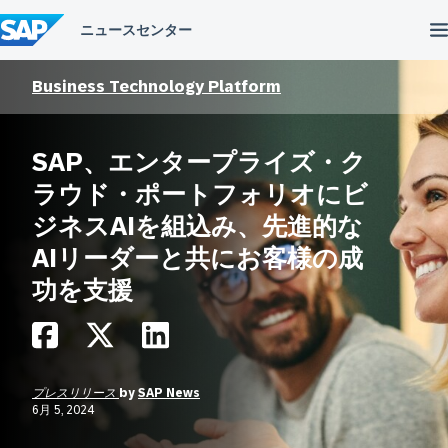
コ
ン
テ
ン
ツ
Business Technology Platform
へ
ス
キ
SAP、エンタープライズ・ク
ッ
プ
ラウド・ポートフォリオにビ
ジネスAIを組込み、先進的な
AIリーダーと共にお客様の成
功を支援
プレスリリース
by
SAP News
6月 5, 2024