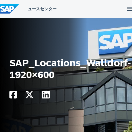
コ
ン
テ
ン
ツ
へ
ス
キ
ッ
プ
SAP_Locations_Walldorf-
1920×600