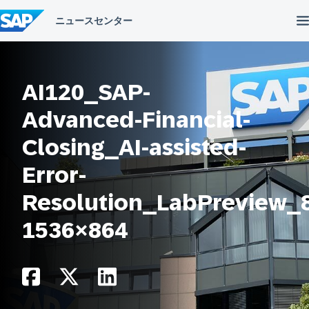
コ
ン
テ
ン
ツ
へ
ス
AI120_SAP-
キ
ッ
Advanced-Financial-
プ
Closing_AI-assisted-
Error-
Resolution_LabPreview_8
1536×864