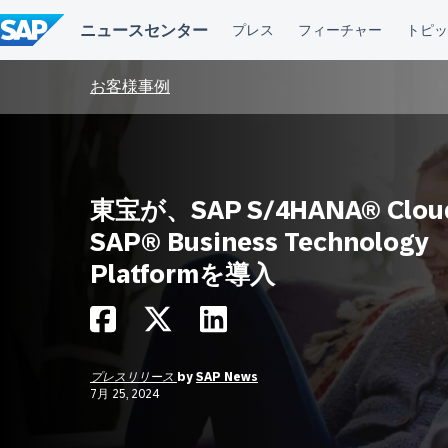
コ
ン
テ
ン
ツ
お客様事例
へ
ス
キ
ッ
プ
東宝が、SAP S/4HANA® Clo
SAP® Business Technology
Platformを導入
プレスリリース
by
SAP News
7月 25, 2024