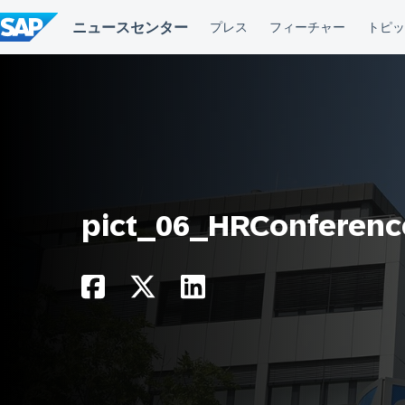
コ
ン
テ
ン
ツ
へ
ス
キ
ッ
プ
pict_06_HRConferenc