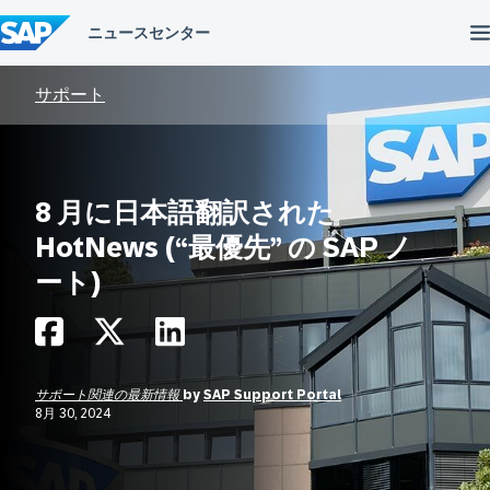
コ
ン
テ
ン
ツ
サポート
へ
ス
キ
ッ
プ
8 月に日本語翻訳された
HotNews (“最優先” の SAP ノ
ート)
サポート関連の最新情報
by
SAP Support Portal
8月 30, 2024