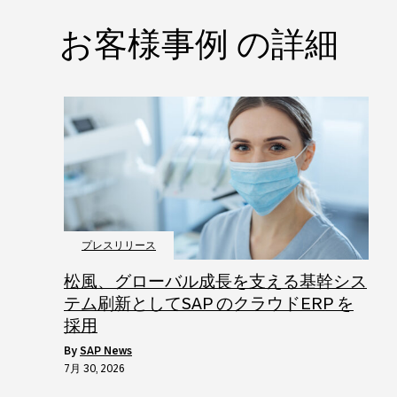
お客様事例 の詳細
プレスリリース
松風、グローバル成長を支える基幹シス
テム刷新としてSAP のクラウドERP を
採用
by
SAP News
7月 30, 2026