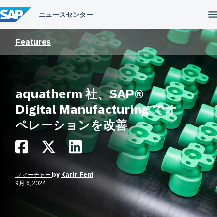
コ
ン
テ
ン
ツ
Features
へ
ス
キ
ッ
プ
aquatherm 社、SAP®
Digital Manufacturing でオ
ペレーションを改善
フィーチャー
by
Karin Fent
9月 6, 2024