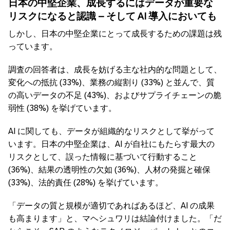
日本の中堅企業、成長するにはデータが重要な
リスクになると認識
–
そして
AI
導入においても
しかし、日本の中堅企業にとって成長するための課題は残
っています。
調査の回答者は、成長を妨げる主な社内的な問題として、
変化への抵抗 (33%)、業務の縦割り (33%) と並んで、質
の高いデータの不足 (43%)、およびサプライチェーンの脆
弱性 (38%) を挙げています。
AI に関しても、データが組織的なリスクとして挙がって
います。日本の中堅企業は、AI が自社にもたらす最大の
リスクとして、誤った情報に基づいて行動すること
(36%)、結果の透明性の欠如 (36%)、人材の発掘と確保
(33%)、法的責任 (28%) を挙げています。
「データの質と規模が適切であればあるほど、AI の成果
も高まります」と、マヘシュワリは結論付けました。「だ