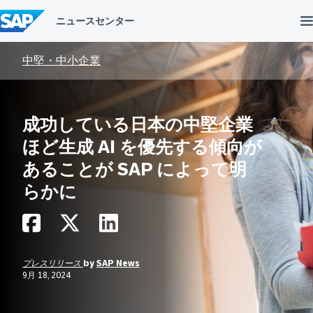
コ
ン
テ
ン
ツ
中堅・中小企業
へ
ス
キ
ッ
成功している日本の中堅企業
プ
ほど生成 AI を優先する傾向が
あることが SAP によって明
らかに
プレスリリース
by
SAP News
9月 18, 2024