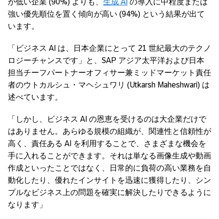
が低い企業 (90%) よりも、
生成 AI
の導入に中程度または
強い優先順位を置く傾向が高い (94%) という結果が出て
います。
「ビジネス AI は、日本企業にとって 21 世紀最大のテクノ
ロジーチャンスです」と、SAP アジア太平洋および日本
担当チーフパートナーオフィサー兼ミッドマーケット責任
者のウトカルシュ・マヘシュワリ (Utkarsh Maheshwari) は
述べています。
「しかし、ビジネス AI の恩恵を受けるのは大企業だけで
はありません。あらゆる規模の組織が、関連性と信頼性が
高く、責任ある AI を利用することで、さまざまな機会を
手に入れることができます。それは単なる画像生成や動画
作成といったことではなく、日常的に負荷の高い業務を自
動化したり、優れたインサイトを迅速に獲得したり、シン
プルなビジネス上の問題を確実に解決したりできるように
なります」