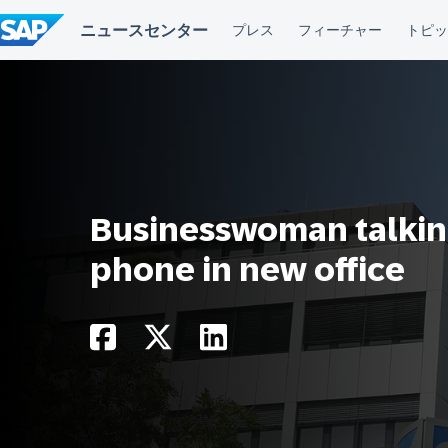
コ
ン
テ
ン
ツ
へ
ス
キ
ッ
プ
Businesswoman talking
phone in new office