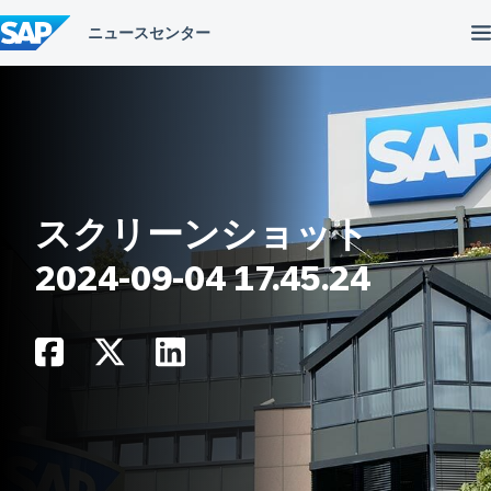
コ
ン
テ
ン
ツ
へ
ス
キ
ッ
プ
スクリーンショット
2024-09-04 17.45.24