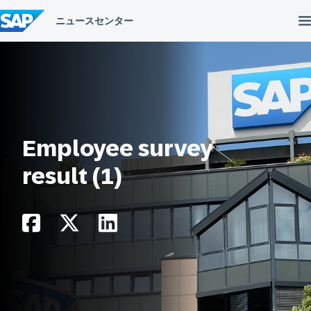
コ
ン
テ
ン
ツ
へ
ス
キ
ッ
プ
Employee survey
result (1)