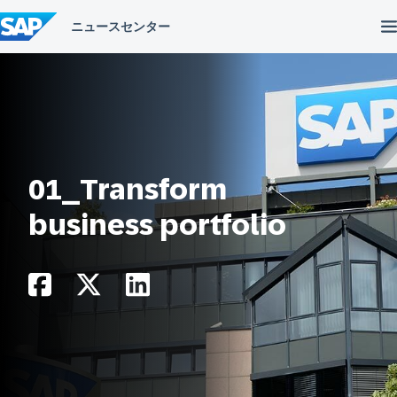
コ
ン
テ
ン
ツ
へ
ス
キ
ッ
プ
01_Transform
business portfolio