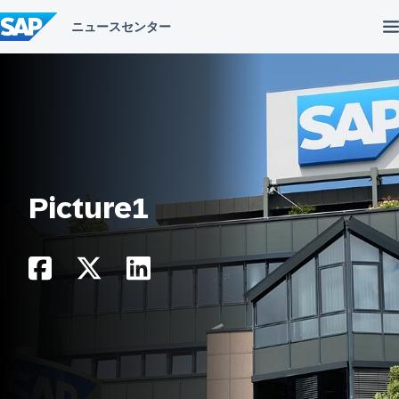
コ
ン
テ
ン
ツ
へ
ス
キ
ッ
プ
Picture1