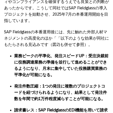
ィやコンプライアンスを確保するうえでも良策との判断が
あったからです。こうして同社ではSAP Fieldglassの導入
プロジェクトを始動させ、2025年7月の本番運用開始を目
指しています。
SAP Fieldglassの本番運用後には、先に触れた外部人材マ
ネジメントの高度化のほか「「以下のような効果が同社に
もたらされる見込みです（図2)も併せて参照）。
業務ピークの平準化、発注スピードUP：受注決裁前
に役務調達業務の準備を並行して進めることができ
るようになり、月末に集中していた役務購買業務の
平準化が可能になる。
発注件数圧縮：1つの発注に複数のプロジェクトコ
ードを紐づけられるようになり、結果として発注件
数を年間で約1万件程度減らすことが可能になる。
請求書レス：SAP FieldglassのEDI機能を用いて請求