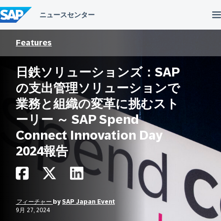
コ
ン
テ
ン
ツ
Features
へ
ス
日鉄ソリューションズ：SAP
キ
ッ
の支出管理ソリューションで
プ
業務と組織の変革に挑むスト
ーリー ～ SAP Spend
Connect Innovation Day
2024報告
フィーチャー
by
SAP Japan Event
9月 27, 2024