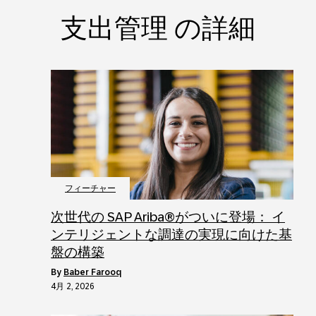
支出管理 の詳細
フィーチャー
次世代の SAP Ariba®がついに登場： イ
ンテリジェントな調達の実現に向けた基
盤の構築
by
Baber Farooq
4月 2, 2026