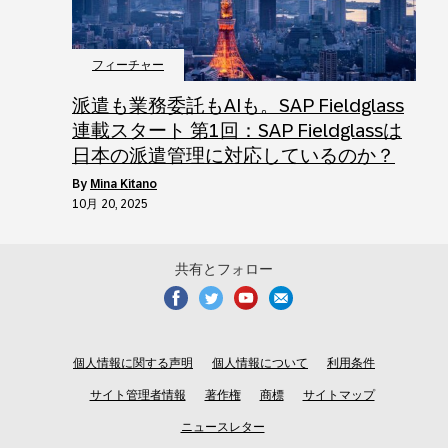
フィーチャー
派遣も業務委託もAIも。SAP Fieldglass
連載スタート 第1回：SAP Fieldglassは
日本の派遣管理に対応しているのか？
by
Mina Kitano
10月 20, 2025
共有とフォロー
個人情報に関する声明
個人情報について
利用条件
サイト管理者情報
著作権
商標
サイトマップ
ニュースレター