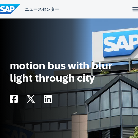
コ
ン
テ
ン
ツ
へ
ス
キ
ッ
プ
motion bus with blur
light through city