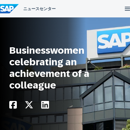
コ
ン
テ
ン
ツ
へ
ス
キ
ッ
Businesswomen
プ
celebrating an
achievement of a
colleague