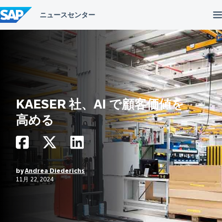
コ
ン
テ
ン
ツ
へ
ス
キ
ッ
プ
KAESER 社、AI で顧客価値を
高める
by
Andrea Diederichs
11月 22, 2024