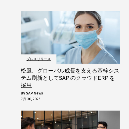
プレスリリース
松風、グローバル成長を支える基幹シス
テム刷新としてSAP のクラウドERP を
採用
by
SAP News
7月 30, 2026