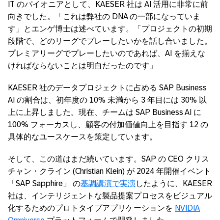
IT のパイオニアとして、KAESER 社は AI 活用に非常に前
向きでした。「これは弊社の DNA の一部になっていま
す」とエンゲ博士は述べています。「プロジェクトの初期
段階で、どのリーグでプレーしたいかを話し合いました。
プレミアリーグでプレーしたいのであれば、AI を揃えな
ければならないことは明白だったのです」
KAESER 社のデータプロジェクトに占める SAP Business
AI の割合は、初年度の 10% 未満から 3 年目には 30% 以
上に上昇しました。現在、チームは SAP Business AI に
100% フォーカスし、顧客の付加価値向上を目指す 12 の
具体的なユースケースを策定しています。
そして、この道はまだ続いています。SAP の CEO クリス
チャン・クライン (Christian Klein) が 2024 年開催イベント
「SAP Sapphire」 の
基調講演で実演
したように、KAESER
社は、インテリジェントな製品提案プロセスをビジュアル
化するためのプロトタイプアプリケーションを
NVIDIA