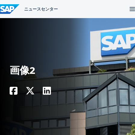
コ
ン
テ
ン
ツ
へ
ス
キ
ッ
プ
画像2