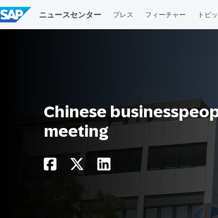
コ
ン
テ
ン
ツ
へ
ス
キ
ッ
プ
Chinese businesspeopl
meeting