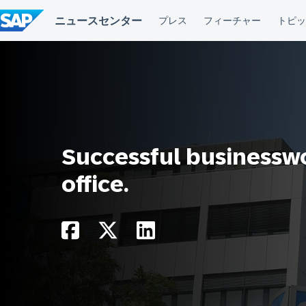
コ
ン
テ
ン
ツ
へ
ス
キ
ッ
プ
Successful businessw
office.