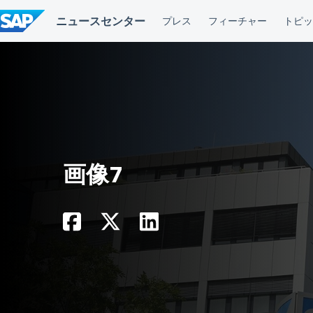
コ
ン
テ
ン
ツ
へ
ス
キ
ッ
プ
画像7