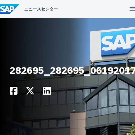
コ
ン
テ
ン
ツ
へ
ス
キ
ッ
プ
282695_282695_0619201