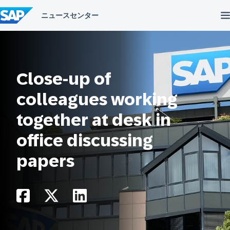
コ
ン
テ
ン
ツ
へ
ス
キ
Close-up of
ッ
プ
colleagues working
together at desk in
office discussing
papers